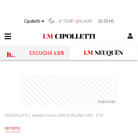
Cipolletti
TEMP
HUM
05:59 HS
4°
50%
ESCUCHÁ
LU5
LMCIPOLLETTI
Mundial Francia 2019
19 DE JUNIO 2019 - 17:53
DEPORTES