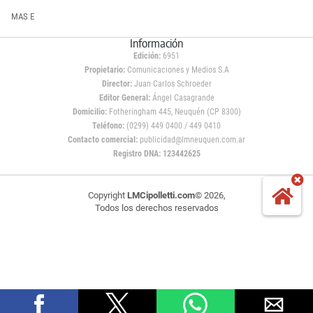
MAS E
Información
Edición:
6951
Propietario:
Comunicaciones y Medios S.A
Director:
Juan Carlos Schroeder
Editor General:
Ángel Casagrande
Domicilio:
Fotheringham 445, Neuquén (CP 8300)
Teléfono:
(0299) 449 0400 / 449 0410
Contacto comercial:
publicidad@lmneuquen.com.ar
Registro DNA: 123442625
Copyright
LMCipolletti.com
© 2026,
Todos los derechos reservados