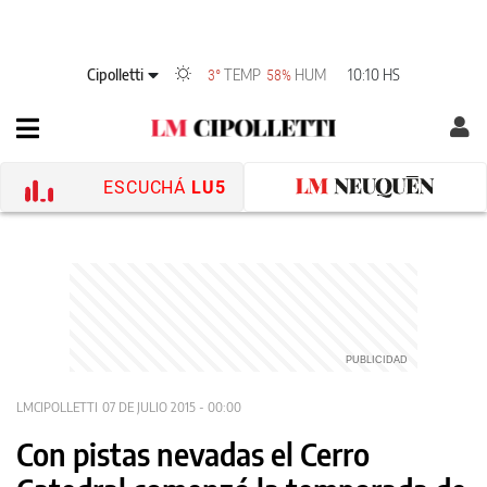
Cipolletti
TEMP
HUM
10:10 HS
3°
58%
ESCUCHÁ
LU5
LMCIPOLLETTI
07 DE JULIO 2015 - 00:00
Con pistas nevadas el Cerro