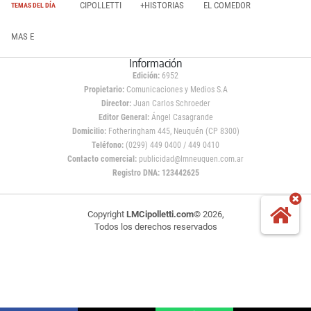
CIPOLLETTI
+HISTORIAS
EL COMEDOR
TEMAS DEL DÍA
MAS E
Información
Edición:
6952
Propietario:
Comunicaciones y Medios S.A
Director:
Juan Carlos Schroeder
Editor General:
Ángel Casagrande
Domicilio:
Fotheringham 445, Neuquén (CP 8300)
Teléfono:
(0299) 449 0400 / 449 0410
Contacto comercial:
publicidad@lmneuquen.com.ar
Registro DNA: 123442625
Copyright
LMCipolletti.com
© 2026,
Todos los derechos reservados