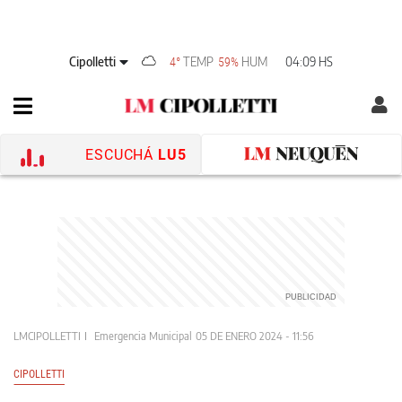
Cipolletti
TEMP
HUM
04:09 HS
4°
59%
ESCUCHÁ
LU5
LMCIPOLLETTI
Emergencia Municipal
05 DE ENERO 2024 - 11:56
CIPOLLETTI