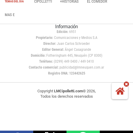
CIPOLLETTI
+HISTORIAS
EL COMEDOR
TEMAS DEL DÍA
MAS E
Información
Edición:
6951
Propietario:
Comunicaciones y Medios S.A
Director:
Juan Carlos Schroeder
Editor General:
Ángel Casagrande
Domicilio:
Fotheringham 445, Neuquén (CP 8300)
Teléfono:
(0299) 449 0400 / 449 0410
Contacto comercial:
publicidad@lmneuquen.com.ar
Registro DNA: 123442625
Copyright
LMCipolletti.com
© 2026,
Todos los derechos reservados