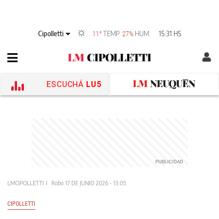
Cipolletti
TEMP
HUM
15:31 HS
11°
27%
ESCUCHÁ
LU5
LMCIPOLLETTI
Robo
17 DE JUNIO 2026 - 13:05
CIPOLLETTI