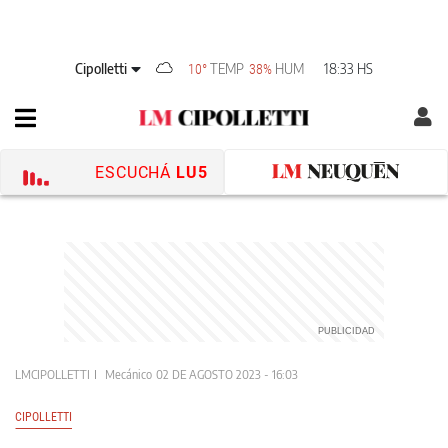
Cipolletti
TEMP
HUM
18:33 HS
10°
38%
ESCUCHÁ
LU5
LMCIPOLLETTI
Mecánico
02 DE AGOSTO 2023 - 16:03
CIPOLLETTI