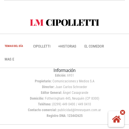
CIPOLLETTI
+HISTORIAS
EL COMEDOR
TEMAS DEL DÍA
MAS E
Información
Edición:
6951
Propietario:
Comunicaciones y Medios S.A
Director:
Juan Carlos Schroeder
Editor General:
Ángel Casagrande
Domicilio:
Fotheringham 445, Neuquén (CP 8300)
Teléfono:
(0299) 449 0400 / 449 0410
Contacto comercial:
publicidad@lmneuquen.com.ar
Registro DNA: 123442625