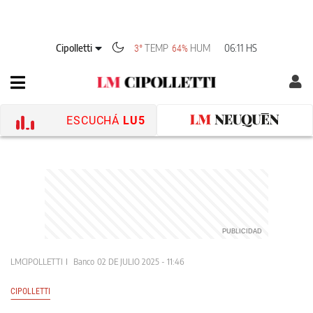
Cipolletti
TEMP
HUM
06:11 HS
3°
64%
ESCUCHÁ
LU5
LMCIPOLLETTI
Banco
02 DE JULIO 2025 - 11:46
CIPOLLETTI