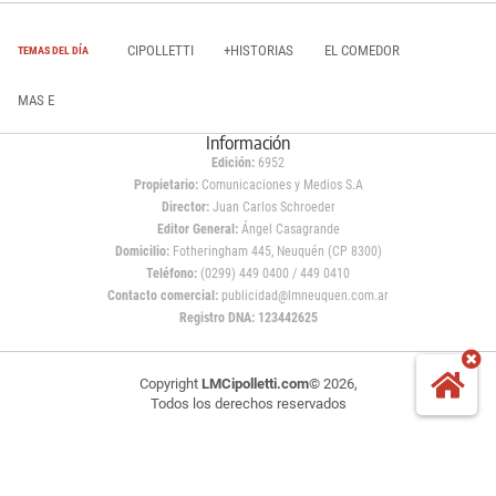
CIPOLLETTI
+HISTORIAS
EL COMEDOR
TEMAS DEL DÍA
MAS E
Información
Edición:
6952
Propietario:
Comunicaciones y Medios S.A
Director:
Juan Carlos Schroeder
Editor General:
Ángel Casagrande
Domicilio:
Fotheringham 445, Neuquén (CP 8300)
Teléfono:
(0299) 449 0400 / 449 0410
Contacto comercial:
publicidad@lmneuquen.com.ar
Registro DNA: 123442625
Copyright
LMCipolletti.com
© 2026,
Todos los derechos reservados