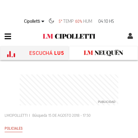
Cipolletti
TEMP
HUM
04:10 HS
5°
60%
ESCUCHÁ
LU5
LMCIPOLLETTI
Búsqueda
15 DE AGOSTO 2018 - 17:50
POLICIALES