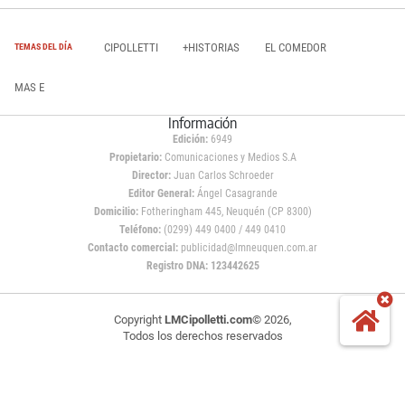
CIPOLLETTI
+HISTORIAS
EL COMEDOR
TEMAS DEL DÍA
MAS E
Información
Edición:
6949
Propietario:
Comunicaciones y Medios S.A
Director:
Juan Carlos Schroeder
Editor General:
Ángel Casagrande
Domicilio:
Fotheringham 445, Neuquén (CP 8300)
Teléfono:
(0299) 449 0400 / 449 0410
Contacto comercial:
publicidad@lmneuquen.com.ar
Registro DNA: 123442625
Copyright
LMCipolletti.com
© 2026,
Todos los derechos reservados