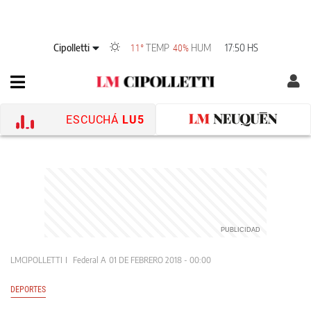
Cipolletti
TEMP
HUM
17:50 HS
11°
40%
ESCUCHÁ
LU5
LMCIPOLLETTI
Federal A
01 DE FEBRERO 2018 - 00:00
DEPORTES