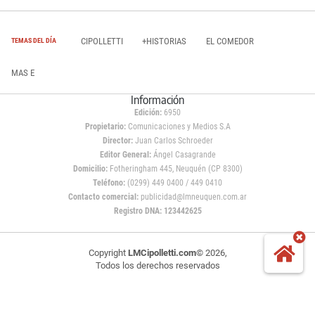
CIPOLLETTI
+HISTORIAS
EL COMEDOR
TEMAS DEL DÍA
MAS E
Información
Edición:
6950
Propietario:
Comunicaciones y Medios S.A
Director:
Juan Carlos Schroeder
Editor General:
Ángel Casagrande
Domicilio:
Fotheringham 445, Neuquén (CP 8300)
Teléfono:
(0299) 449 0400 / 449 0410
Contacto comercial:
publicidad@lmneuquen.com.ar
Registro DNA: 123442625
Copyright
LMCipolletti.com
© 2026,
Todos los derechos reservados