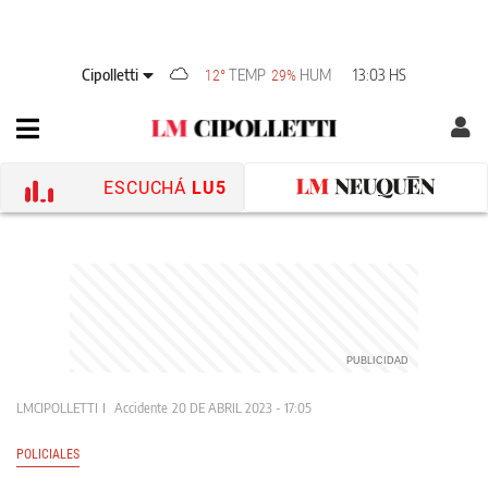
Cipolletti
TEMP
HUM
13:03 HS
12°
29%
ESCUCHÁ
LU5
LMCIPOLLETTI
Accidente
20 DE ABRIL 2023 - 17:05
POLICIALES