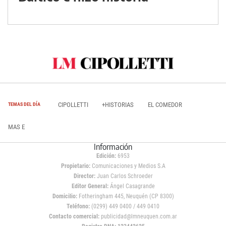
CIPOLLETTI
+HISTORIAS
EL COMEDOR
TEMAS DEL DÍA
MAS E
Información
Edición:
6953
Propietario:
Comunicaciones y Medios S.A
Director:
Juan Carlos Schroeder
Editor General:
Ángel Casagrande
Domicilio:
Fotheringham 445, Neuquén (CP 8300)
Teléfono:
(0299) 449 0400 / 449 0410
Contacto comercial:
publicidad@lmneuquen.com.ar