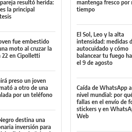
 pareja resultó herida:
mantenga fresco por
es la principal
tiempo
tesis
El Sol, Leo y la alta
oven fue embestido
intensidad: medidas 
una moto al cruzar la
autocuidado y cómo
 22 en Cipolletti
balancear tu fuego h
el 9 de agosto
irá preso un joven
mató a otro de una
Caída de WhatsApp a
lada por un teléfono
nivel mundial: por qu
fallas en el envío de f
stickers y en Whats
Web
Negro destina una
onaria inversión para