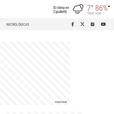
7°
86%
El clima en
Cipolletti
TEMP
HUM
NECROLÓGICAS