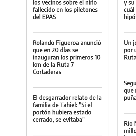
los vecinos sobre el niño
y su
fallecido en los piletones
cuál 
del EPAS
hipó
Rolando Figueroa anunció
Un j
que en 20 días se
por 
inauguran los primeros 10
Ruta
km de la Ruta 7 -
Cortaderas
Segu
que 
El desgarrador relato de la
puña
familia de Tahiel: "Si el
portón hubiera estado
cerrado, se evitaba"
Río 
mill