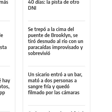
 más
40 días: la pista de otro
DNI
Se trepó a la cima del
de
puente de Brooklyn, se
tiró desnudo al río con un
asta
paracaídas improvisado y
sobrevivió
Un sicario entró a un bar,
é hay
mató a dos personas a
otos,
sangre fría y quedó
App
filmado por las cámaras