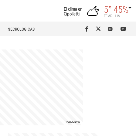
5°
45%
El clima en
Cipolletti
TEMP
HUM
NECROLÓGICAS