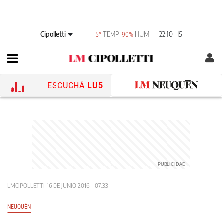
Cipolletti
TEMP
HUM
22:10 HS
5°
90%
ESCUCHÁ
LU5
LMCIPOLLETTI
16 DE JUNIO 2016 - 07:33
NEUQUÉN