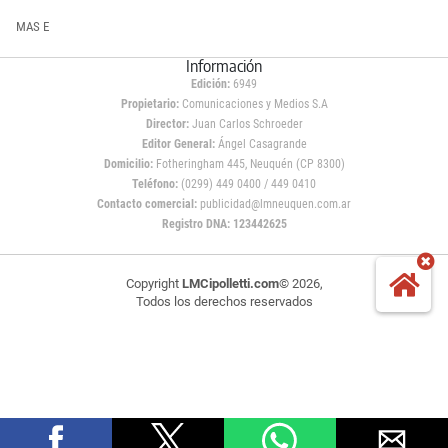
MAS E
Información
Edición:
6949
Propietario:
Comunicaciones y Medios S.A
Director:
Juan Carlos Schroeder
Editor General:
Ángel Casagrande
Domicilio:
Fotheringham 445, Neuquén (CP 8300)
Teléfono:
(0299) 449 0400 / 449 0410
Contacto comercial:
publicidad@lmneuquen.com.ar
Registro DNA: 123442625
Copyright
LMCipolletti.com
© 2026,
Todos los derechos reservados