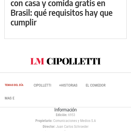
con casa y comida gratis en
Brasil: qué requisitos hay que
cumplir
CIPOLLETTI
+HISTORIAS
EL COMEDOR
TEMAS DEL DÍA
MAS E
Información
Edición:
6953
Propietario:
Comunicaciones y Medios S.A
Director:
Juan Carlos Schroeder