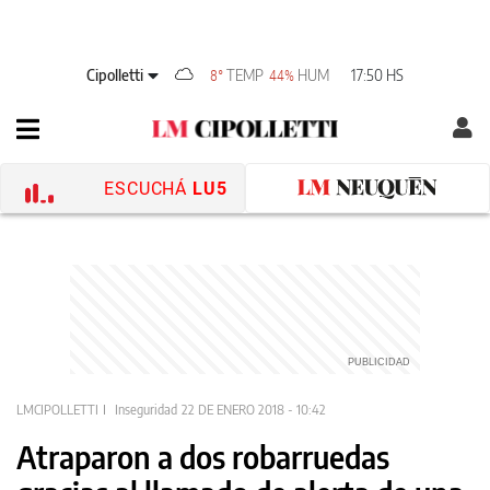
Cipolletti
TEMP
HUM
17:50 HS
8°
44%
ESCUCHÁ
LU5
LMCIPOLLETTI
Inseguridad
22 DE ENERO 2018 - 10:42
Atraparon a dos robarruedas