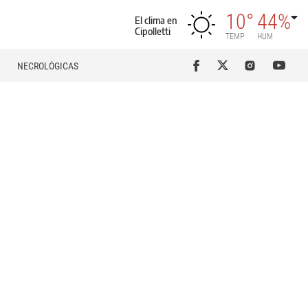
10°
44%
El clima en
Cipolletti
TEMP
HUM
NECROLÓGICAS