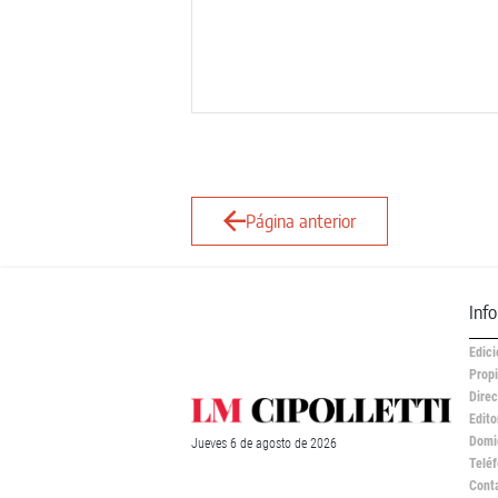
Página anterior
Inf
Edici
Propi
Direc
Edito
Domic
Jueves
6 de
agosto
de 2026
Teléf
Cont