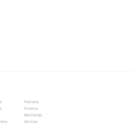
ti
Policiales
s
Provincia
Más Energía
entos
Servicios