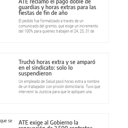
ATE reclamó el pago doble de
guardias y horas extras para las
fiestas de fin de año
El pedido fue formalizado a través de un
comunicado del gremio, que exige un incremento
del 100% para quienes trabajen el 24, 25, 31 de
diciembre y el 1 de enero.
Truchó horas extra y se amparó
en el sindicato: solo lo
suspendieron
Un empleado de Salud pasó horas extra a nombre
de un trabajador con prisión domiciliaria. Tuvo que
intervenir la Justicia para que le apliquen una
sanción interna porque es delegado gremial.
ATE exige al Gobierno la
renovación de 2.500 contratos