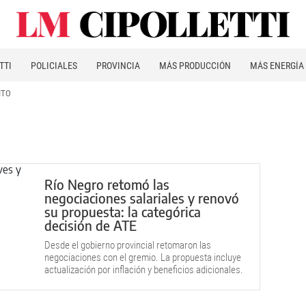
TTI
POLICIALES
PROVINCIA
MÁS PRODUCCIÓN
MÁS ENERGÍA
ITO
Río Negro retomó las
negociaciones salariales y renovó
su propuesta: la categórica
decisión de ATE
Desde el gobierno provincial retomaron las
negociaciones con el gremio. La propuesta incluye
actualización por inflación y beneficios adicionales.