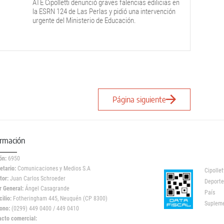
ATE Cipolletti denunció graves falencias edilicias en
la ESRN 124 de Las Perlas y pidió una intervención
urgente del Ministerio de Educación.
Página siguiente
ormación
ón:
6950
etario:
Comunicaciones y Medios S.A
Cipollet
tor:
Juan Carlos Schroeder
Deporte
r General:
Ángel Casagrande
País
ilio:
Fotheringham 445, Neuquén (CP 8300)
Suplem
ono:
(0299) 449 0400 / 449 0410
acto comercial: