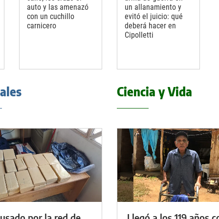
auto y las amenazó
un allanamiento y
con un cuchillo
evitó el juicio: qué
carnicero
deberá hacer en
Cipolletti
iales
Ciencia y Vida
cusado por la red de
Llegó a los 119 años c