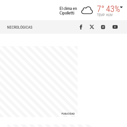
7°
43%
El clima en
Cipolletti
TEMP
HUM
NECROLÓGICAS