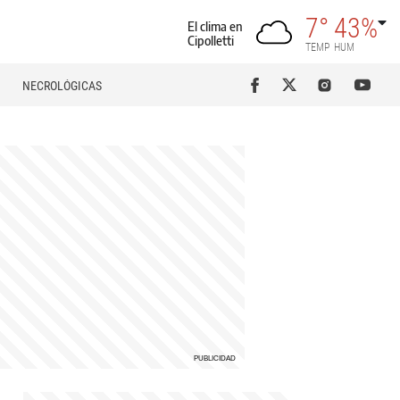
7°
43%
El clima en
Cipolletti
TEMP
HUM
NECROLÓGICAS