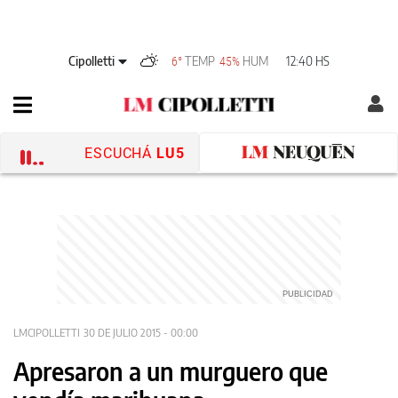
Cipolletti
TEMP
HUM
12:40 HS
6°
45%
ESCUCHÁ
LU5
LMCIPOLLETTI
30 DE JULIO 2015 - 00:00
Apresaron a un murguero que