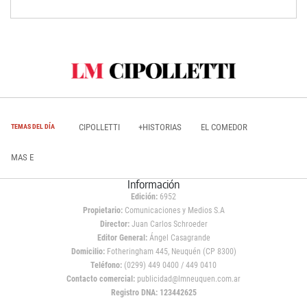
CIPOLLETTI
+HISTORIAS
EL COMEDOR
TEMAS DEL DÍA
MAS E
Información
Edición:
6952
Propietario:
Comunicaciones y Medios S.A
Director:
Juan Carlos Schroeder
Editor General:
Ángel Casagrande
Domicilio:
Fotheringham 445, Neuquén (CP 8300)
Teléfono:
(0299) 449 0400 / 449 0410
Contacto comercial:
publicidad@lmneuquen.com.ar
Registro DNA: 123442625