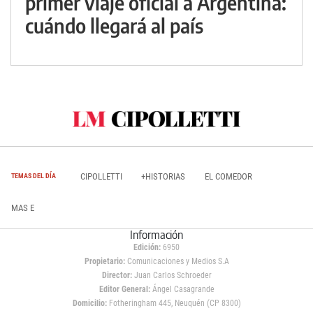
primer viaje oficial a Argentina:
cuándo llegará al país
CIPOLLETTI
+HISTORIAS
EL COMEDOR
TEMAS DEL DÍA
MAS E
Información
Edición:
6950
Propietario:
Comunicaciones y Medios S.A
Director:
Juan Carlos Schroeder
Editor General:
Ángel Casagrande
Domicilio:
Fotheringham 445, Neuquén (CP 8300)