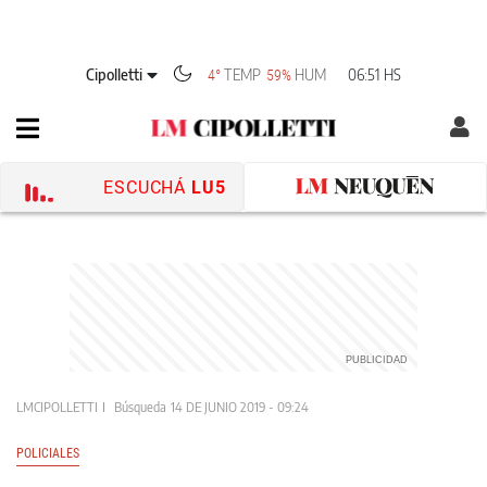
Cipolletti
TEMP
HUM
06:51 HS
4°
59%
ESCUCHÁ
LU5
LMCIPOLLETTI
Búsqueda
14 DE JUNIO 2019 - 09:24
POLICIALES