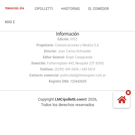
CIPOLLETTI
+HISTORIAS
EL COMEDOR
TEMAS DEL DÍA
MAS E
Información
Edición:
6952
Propietario:
Comunicaciones y Medios S.A
Director:
Juan Carlos Schroeder
Editor General:
Ángel Casagrande
Domicilio:
Fotheringham 445, Neuquén (CP 8300)
Teléfono:
(0299) 449 0400 / 449 0410
Contacto comercial:
publicidad@lmneuquen.com.ar
Registro DNA: 123442625
Copyright
LMCipolletti.com
© 2026,
Todos los derechos reservados