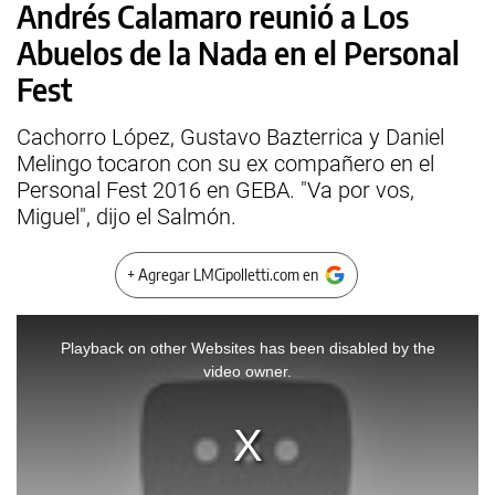
Andrés Calamaro reunió a Los
Abuelos de la Nada en el Personal
Fest
Cachorro López, Gustavo Bazterrica y Daniel
Melingo tocaron con su ex compañero en el
Personal Fest 2016 en GEBA. "Va por vos,
Miguel", dijo el Salmón.
+ Agregar LMCipolletti.com en
This
is
a
Playback on other Websites has been disabled by the
modal
window.
video owner.