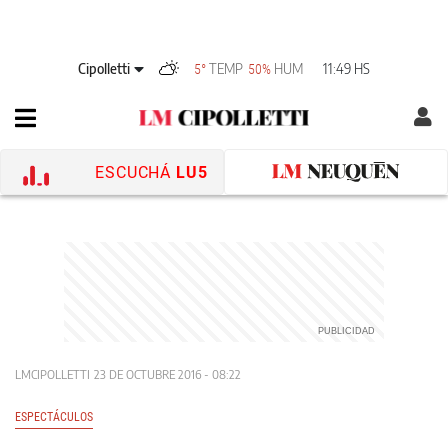
Cipolletti
TEMP
HUM
11:49 HS
5°
50%
ESCUCHÁ
LU5
LMCIPOLLETTI
23 DE OCTUBRE 2016 - 08:22
ESPECTÁCULOS