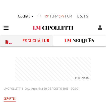
Cipolletti
TEMP
HUM
15:53 HS
13°
37%
ESCUCHÁ
LU5
LMCIPOLLETTI
Copa Argentina
20 DE AGOSTO 2018 - 00:00
DEPORTES