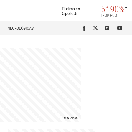
5°
90%
El clima en
Cipolletti
TEMP
HUM
NECROLÓGICAS