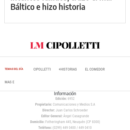
Báltico e hizo historia
CIPOLLETTI
+HISTORIAS
EL COMEDOR
TEMAS DEL DÍA
MAS E
Información
Edición:
6952
Propietario:
Comunicaciones y Medios S.A
Director:
Juan Carlos Schroeder
Editor General:
Ángel Casagrande
Domicilio:
Fotheringham 445, Neuquén (CP 8300)
Teléfono:
(0299) 449 0400 / 449 0410