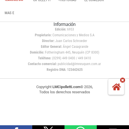
MAS E
Información
Edición:
6953
Propietario:
Comunicaciones y Medios S.A
Director:
Juan Carlos Schroeder
Editor General:
Ángel Casagrande
Domicilio:
Fotheringham 445, Neuquén (CP 8300)
Teléfono:
(0299) 449 0400 / 449 0410
Contacto comercial:
publicidad@lmneuquen.com.ar
Registro DNA: 123442625
Copyright
LMCipolletti.com
© 2026,
Todos los derechos reservados