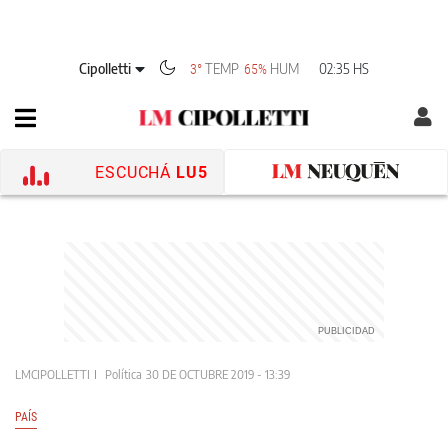
Cipolletti
TEMP
HUM
02:35 HS
3°
65%
ESCUCHÁ
LU5
LMCIPOLLETTI
Política
30 DE OCTUBRE 2019 - 13:39
PAÍS