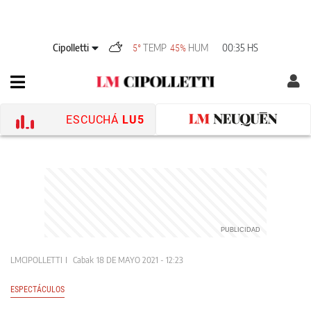
Cipolletti
TEMP
HUM
00:35 HS
5°
45%
ESCUCHÁ
LU5
LMCIPOLLETTI
Cabak
18 DE MAYO 2021 - 12:23
ESPECTÁCULOS