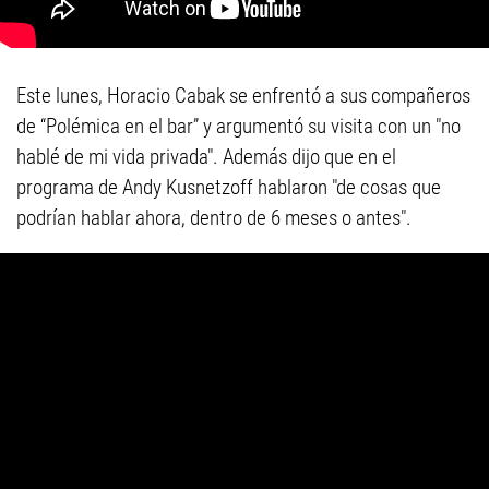
Este lunes, Horacio Cabak se enfrentó a sus compañeros
de “Polémica en el bar” y argumentó su visita con un "no
hablé de mi vida privada". Además dijo que en el
programa de Andy Kusnetzoff hablaron "de cosas que
podrían hablar ahora, dentro de 6 meses o antes".