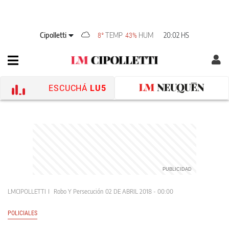
Cipolletti
TEMP
HUM
20:02 HS
8°
43%
ESCUCHÁ
LU5
LMCIPOLLETTI
Robo Y Persecución
02 DE ABRIL 2018 - 00:00
POLICIALES