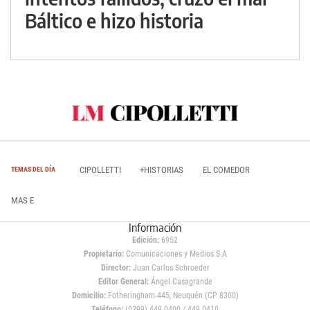
Báltico e hizo historia
CIPOLLETTI
+HISTORIAS
EL COMEDOR
TEMAS DEL DÍA
MAS E
Información
Edición:
6952
Propietario:
Comunicaciones y Medios S.A
Director:
Juan Carlos Schroeder
Editor General:
Ángel Casagrande
Domicilio:
Fotheringham 445, Neuquén (CP 8300)
Teléfono:
(0299) 449 0400 / 449 0410