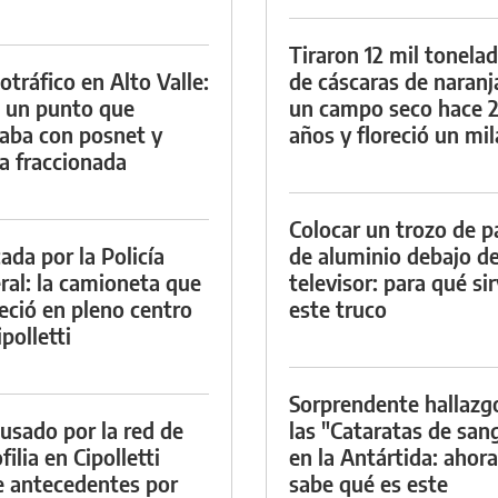
Tiraron 12 mil tonela
otráfico en Alto Valle:
de cáscaras de naranj
 un punto que
un campo seco hace 
aba con posnet y
años y floreció un mi
a fraccionada
Colocar un trozo de p
ada por la Policía
de aluminio debajo de
ral: la camioneta que
televisor: para qué si
eció en pleno centro
este truco
polletti
Sorprendente hallazg
cusado por la red de
las "Cataratas de san
ilia en Cipolletti
en la Antártida: ahora
e antecedentes por
sabe qué es este