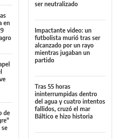
ser neutralizado
das
a en
29
Impactante video: un
lagro
futbolista murió tras ser
alcanzado por un rayo
mientras jugaban un
partido
apel
l
rve
Tras 55 horas
ininterrumpidas dentro
del agua y cuatro intentos
fallidos, cruzó el mar
o de
Báltico e hizo historia
gre"
 se