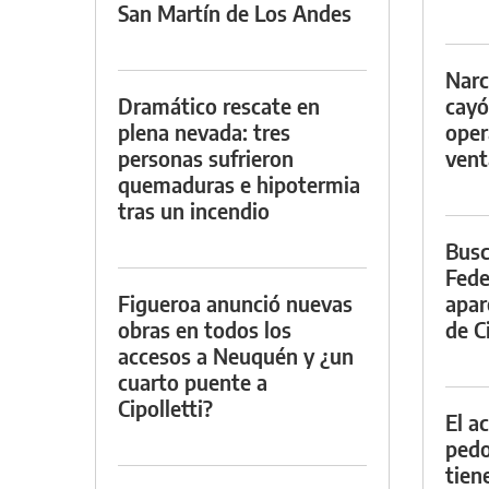
San Martín de Los Andes
Narc
Dramático rescate en
cayó
plena nevada: tres
oper
personas sufrieron
vent
quemaduras e hipotermia
tras un incendio
Busc
Fede
Figueroa anunció nuevas
apar
obras en todos los
de Ci
accesos a Neuquén y ¿un
cuarto puente a
Cipolletti?
El a
pedof
tien