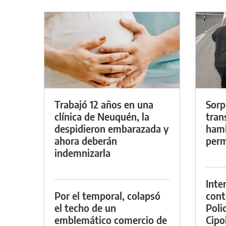
Trabajó 12 años en una
Sorp
clínica de Neuquén, la
tran
despidieron embarazada y
hamb
ahora deberán
perm
indemnizarla
Inte
Por el temporal, colapsó
cont
el techo de un
Poli
emblemático comercio de
Cipol