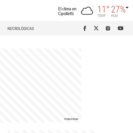
11°
27%
El clima en
Cipolletti
TEMP
HUM
NECROLÓGICAS