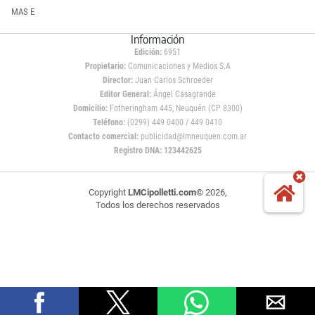
MAS E
Información
Edición:
6951
Propietario:
Comunicaciones y Medios S.A
Director:
Juan Carlos Schroeder
Editor General:
Ángel Casagrande
Domicilio:
Fotheringham 445, Neuquén (CP 8300)
Teléfono:
(0299) 449 0400 / 449 0410
Contacto comercial:
publicidad@lmneuquen.com.ar
Registro DNA: 123442625
Copyright
LMCipolletti.com
© 2026,
Todos los derechos reservados