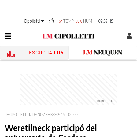
Cipolletti
TEMP
HUM
02:52 HS
5°
50%
ESCUCHÁ
LU5
LMCIPOLLETTI
17 DE NOVIEMBRE 2014 - 00:00
Weretilneck participó del