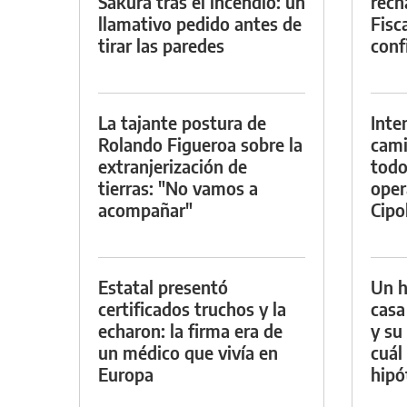
Sakura tras el incendio: un
rech
llamativo pedido antes de
Fisca
tirar las paredes
conf
La tajante postura de
Inte
Rolando Figueroa sobre la
cami
extranjerización de
todo
tierras: "No vamos a
oper
acompañar"
Cipol
Estatal presentó
Un h
certificados truchos y la
casa
echaron: la firma era de
y su
un médico que vivía en
cuál 
Europa
hipó