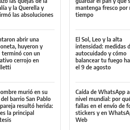
azó las quejas de la
guardar el pan y que 
lía y la Querella y
mantenga fresco por
irmó las absoluciones
tiempo
ntaron abrir una
El Sol, Leo y la alta
oneta, huyeron y
intensidad: medidas 
 terminó con un
autocuidado y cómo
ativo cerrojo en
balancear tu fuego h
letti
el 9 de agosto
ombre murió en su
Caída de WhatsApp a
 del barrio San Pablo
nivel mundial: por qu
 pareja resultó herida:
fallas en el envío de f
es la principal
stickers y en Whats
tesis
Web