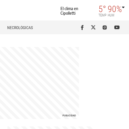
5°
90%
El clima en
Cipolletti
TEMP
HUM
NECROLÓGICAS