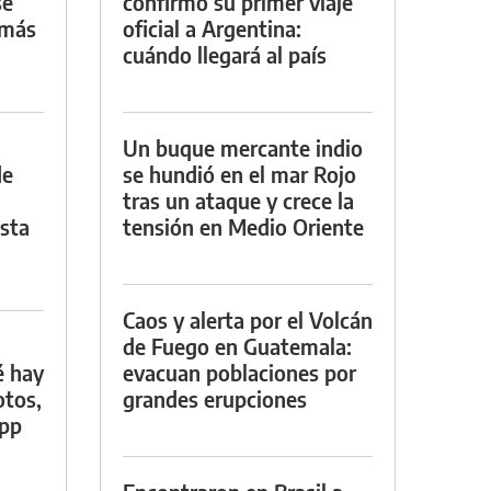
se
confirmó su primer viaje
 más
oficial a Argentina:
cuándo llegará al país
Un buque mercante indio
de
se hundió en el mar Rojo
tras un ataque y crece la
asta
tensión en Medio Oriente
Caos y alerta por el Volcán
de Fuego en Guatemala:
é hay
evacuan poblaciones por
otos,
grandes erupciones
App