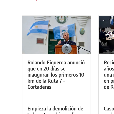
Rolando Figueroa anunció
Reci
que en 20 días se
años
inauguran los primeros 10
una 
km de la Ruta 7 -
en p
Cortaderas
de R
Empieza la demolición de
Caso