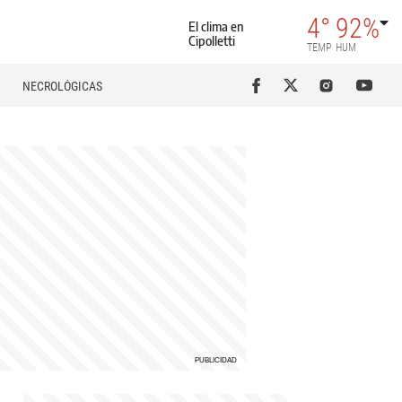
4°
92%
El clima en
Cipolletti
TEMP
HUM
NECROLÓGICAS