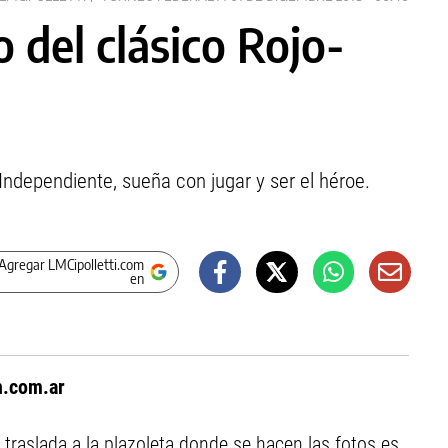
o del clásico Rojo-
 Independiente, sueña con jugar y ser el héroe.
Agregar LMCipolletti.com
en
.com.ar
 traslada a la plazoleta donde se hacen las fotos es