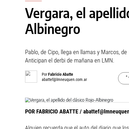
Vergara, el apellid
Albinegro
Pablo, de Cipo, llega en llamas y Marcos, de
Anticipan el derbi de mañana en LMN.
Por
Fabricio Abatte
+ 
abattef@lmneuquen.com.ar
POR FABRICIO ABATTE /
abattef@lmneuquen
Alguien recuerda que el auto del diario que los