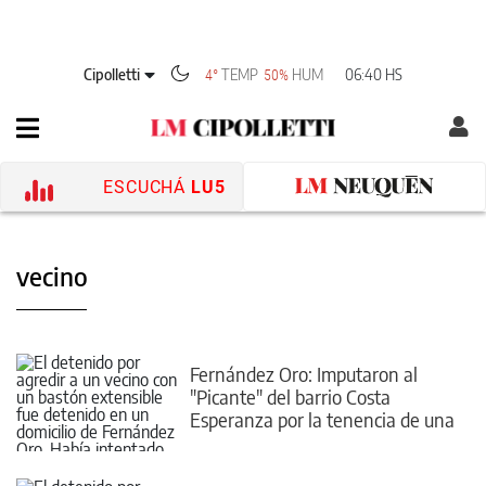
Cipolletti
TEMP
HUM
06:40 HS
4°
50%
ESCUCHÁ
LU5
vecino
Fernández Oro: Imputaron al
"Picante" del barrio Costa
Esperanza por la tenencia de una
escopeta tumbera