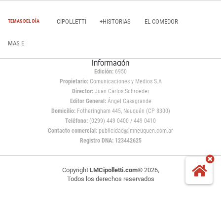
CIPOLLETTI
+HISTORIAS
EL COMEDOR
TEMAS DEL DÍA
MAS E
Información
Edición:
6950
Propietario:
Comunicaciones y Medios S.A
Director:
Juan Carlos Schroeder
Editor General:
Ángel Casagrande
Domicilio:
Fotheringham 445, Neuquén (CP 8300)
Teléfono:
(0299) 449 0400 / 449 0410
Contacto comercial:
publicidad@lmneuquen.com.ar
Registro DNA: 123442625
Copyright
LMCipolletti.com
© 2026,
Todos los derechos reservados