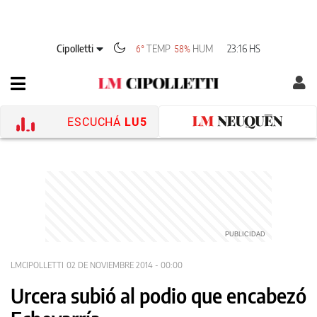
Cipolletti
TEMP
HUM
23:16 HS
6°
58%
ESCUCHÁ
LU5
LMCIPOLLETTI
02 DE NOVIEMBRE 2014 - 00:00
Urcera subió al podio que encabezó