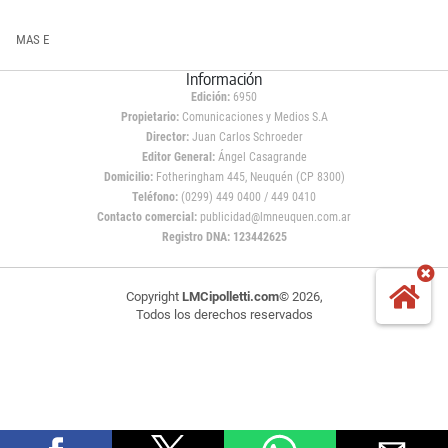
MAS E
Información
Edición:
6950
Propietario:
Comunicaciones y Medios S.A
Director:
Juan Carlos Schroeder
Editor General:
Ángel Casagrande
Domicilio:
Fotheringham 445, Neuquén (CP 8300)
Teléfono:
(0299) 449 0400 / 449 0410
Contacto comercial:
publicidad@lmneuquen.com.ar
Registro DNA: 123442625
Copyright
LMCipolletti.com
© 2026,
Todos los derechos reservados