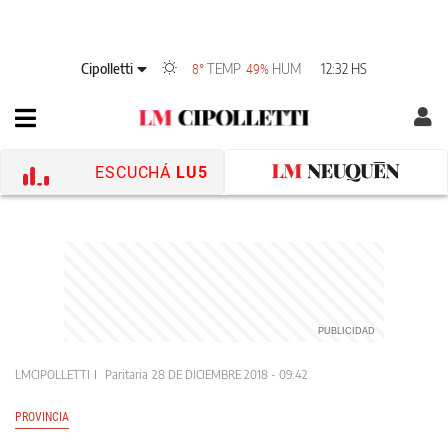
Cipolletti
TEMP
HUM
12:32 HS
8°
49%
ESCUCHÁ
LU5
LMCIPOLLETTI
Paritaria
28 DE DICIEMBRE 2018 - 09:42
PROVINCIA