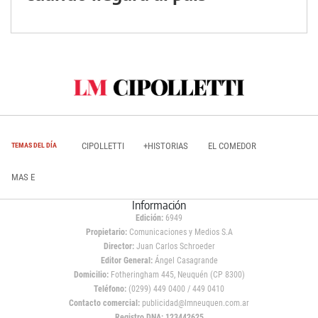
CIPOLLETTI
+HISTORIAS
EL COMEDOR
TEMAS DEL DÍA
MAS E
Información
Edición:
6949
Propietario:
Comunicaciones y Medios S.A
Director:
Juan Carlos Schroeder
Editor General:
Ángel Casagrande
Domicilio:
Fotheringham 445, Neuquén (CP 8300)
Teléfono:
(0299) 449 0400 / 449 0410
Contacto comercial:
publicidad@lmneuquen.com.ar
Registro DNA: 123442625