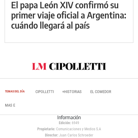
El papa León XIV confirmó su
primer viaje oficial a Argentina:
cuándo llegará al país
CIPOLLETTI
+HISTORIAS
EL COMEDOR
TEMAS DEL DÍA
MAS E
Información
Edición:
6949
Propietario:
Comunicaciones y Medios S.A
Director:
Juan Carlos Schroeder