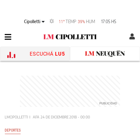
Cipolletti
TEMP
HUM
17:05 HS
11°
39%
ESCUCHÁ
LU5
LMCIPOLLETTI
AFA
24 DE DICIEMBRE 2018 - 00:00
DEPORTES