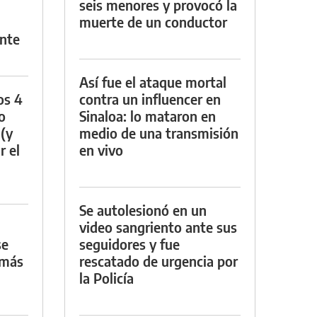
seis menores y provocó la
muerte de un conductor
nte
Así fue el ataque mortal
os 4
contra un influencer en
o
Sinaloa: lo mataron en
 (y
medio de una transmisión
r el
en vivo
Se autolesionó en un
video sangriento ante sus
se
seguidores y fue
 más
rescatado de urgencia por
la Policía