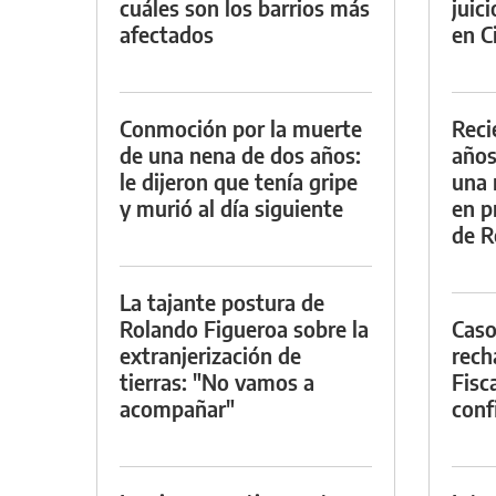
cuáles son los barrios más
juic
afectados
en Ci
Conmoción por la muerte
Reci
de una nena de dos años:
años
le dijeron que tenía gripe
una 
y murió al día siguiente
en p
de R
La tajante postura de
Rolando Figueroa sobre la
Caso
extranjerización de
rech
tierras: "No vamos a
Fisca
acompañar"
conf