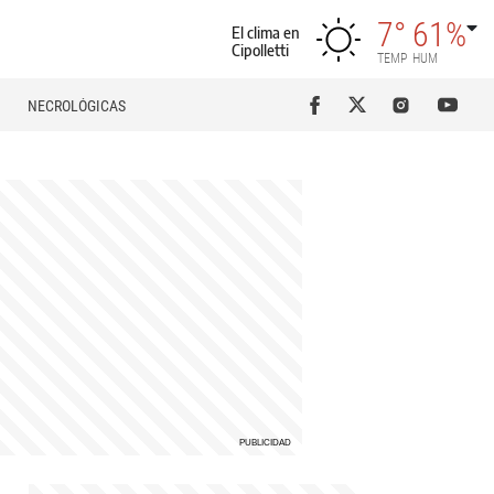
7°
61%
El clima en
Cipolletti
TEMP
HUM
NECROLÓGICAS