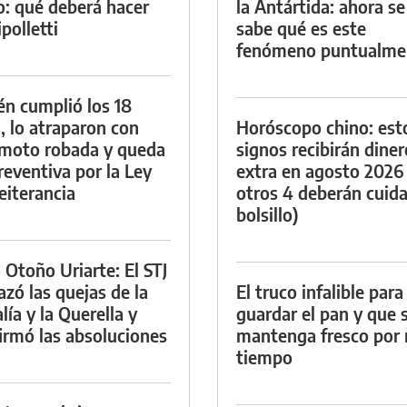
io: qué deberá hacer
la Antártida: ahora se
polletti
sabe qué es este
fenómeno puntualme
én cumplió los 18
, lo atraparon con
Horóscopo chino: est
moto robada y queda
signos recibirán diner
reventiva por la Ley
extra en agosto 2026
eiterancia
otros 4 deberán cuida
bolsillo)
 Otoño Uriarte: El STJ
azó las quejas de la
El truco infalible para
lía y la Querella y
guardar el pan y que 
irmó las absoluciones
mantenga fresco por
tiempo