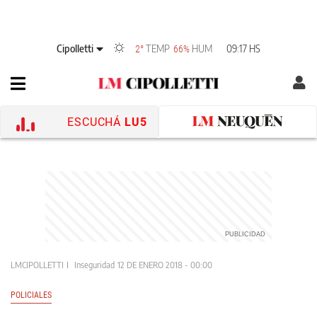
Cipolletti
TEMP
HUM
09:17 HS
2°
66%
ESCUCHÁ
LU5
LMCIPOLLETTI
Inseguridad
12 DE ENERO 2018 - 00:00
POLICIALES