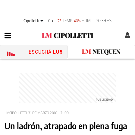
Cipolletti
TEMP
HUM
20:39 HS
7°
43%
ESCUCHÁ
LU5
LMCIPOLLETTI
31 DE MARZO 2010 - 21:00
Un ladrón, atrapado en plena fuga