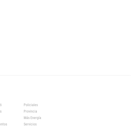
ti
Policiales
s
Provincia
Más Energía
entos
Servicios