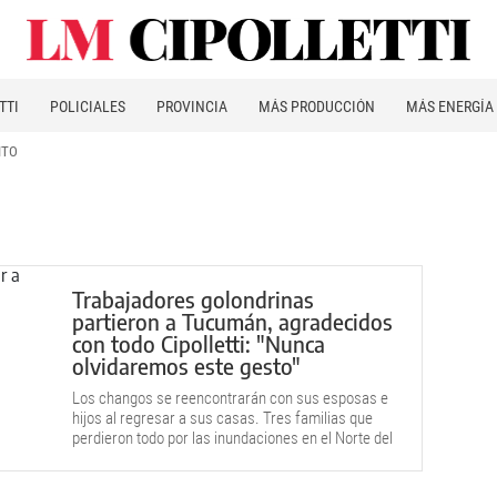
TTI
POLICIALES
PROVINCIA
MÁS PRODUCCIÓN
MÁS ENERGÍA
ITO
Trabajadores golondrinas
partieron a Tucumán, agradecidos
con todo Cipolletti: "Nunca
olvidaremos este gesto"
Los changos se reencontrarán con sus esposas e
hijos al regresar a sus casas. Tres familias que
perdieron todo por las inundaciones en el Norte del
país.