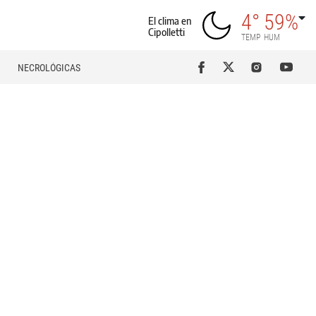
4°
59%
El clima en
Cipolletti
TEMP
HUM
NECROLÓGICAS