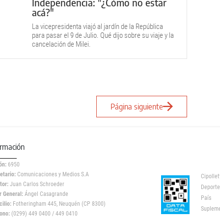
Independencia: "¿Cómo no estar
acá?"
La vicepresidenta viajó al jardín de la República
para pasar el 9 de Julio. Qué dijo sobre su viaje y la
cancelación de Milei.
Página siguiente
ormación
ón:
6950
etario:
Comunicaciones y Medios S.A
Cipollet
tor:
Juan Carlos Schroeder
Deporte
r General:
Ángel Casagrande
País
ilio:
Fotheringham 445, Neuquén (CP 8300)
Suplem
ono:
(0299) 449 0400 / 449 0410