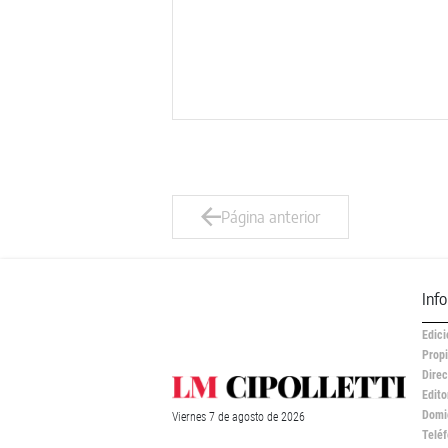
Página anterior
Inf
Edici
Propi
Direc
Edito
Domic
Viernes
7 de
agosto
de 2026
Teléf