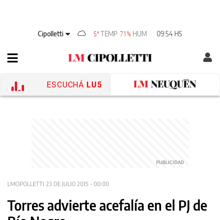
Cipolletti
TEMP
HUM
09:54 HS
5°
71%
ESCUCHÁ
LU5
LMCIPOLLETTI
23 DE JULIO 2015 - 00:00
Torres advierte acefalía en el PJ de