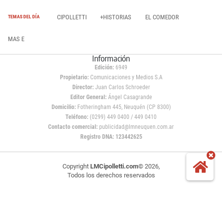
CIPOLLETTI
+HISTORIAS
EL COMEDOR
TEMAS DEL DÍA
MAS E
Información
Edición:
6949
Propietario:
Comunicaciones y Medios S.A
Director:
Juan Carlos Schroeder
Editor General:
Ángel Casagrande
Domicilio:
Fotheringham 445, Neuquén (CP 8300)
Teléfono:
(0299) 449 0400 / 449 0410
Contacto comercial:
publicidad@lmneuquen.com.ar
Registro DNA: 123442625
Copyright
LMCipolletti.com
© 2026,
Todos los derechos reservados