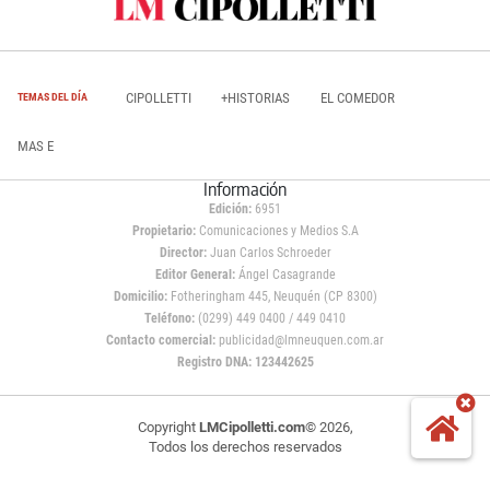
CIPOLLETTI
+HISTORIAS
EL COMEDOR
TEMAS DEL DÍA
MAS E
Información
Edición:
6951
Propietario:
Comunicaciones y Medios S.A
Director:
Juan Carlos Schroeder
Editor General:
Ángel Casagrande
Domicilio:
Fotheringham 445, Neuquén (CP 8300)
Teléfono:
(0299) 449 0400 / 449 0410
Contacto comercial:
publicidad@lmneuquen.com.ar
Registro DNA: 123442625
Copyright
LMCipolletti.com
© 2026,
Todos los derechos reservados