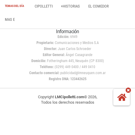
CIPOLLETTI
+HISTORIAS
EL COMEDOR
TEMAS DEL DÍA
MAS E
Información
Edición:
6949
Propietario:
Comunicaciones y Medios S.A
Director:
Juan Carlos Schroeder
Editor General:
Ángel Casagrande
Domicilio:
Fotheringham 445, Neuquén (CP 8300)
Teléfono:
(0299) 449 0400 / 449 0410
Contacto comercial:
publicidad@lmneuquen.com.ar
Registro DNA: 123442625
Copyright
LMCipolletti.com
© 2026,
Todos los derechos reservados