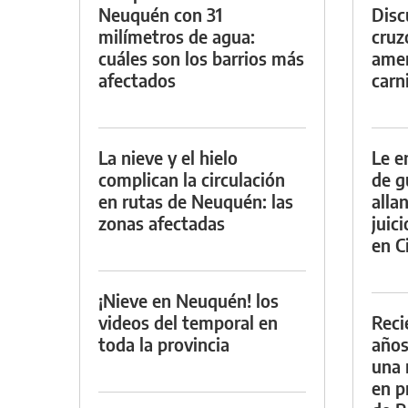
Neuquén con 31
Discu
milímetros de agua:
cruz
cuáles son los barrios más
amen
afectados
carn
La nieve y el hielo
Le e
complican la circulación
de g
en rutas de Neuquén: las
alla
zonas afectadas
juic
en Ci
¡Nieve en Neuquén! los
videos del temporal en
Reci
toda la provincia
años
una 
en p