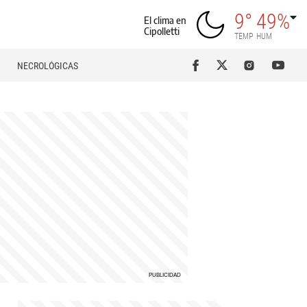
9°
49%
El clima en
Cipolletti
TEMP
HUM
NECROLÓGICAS