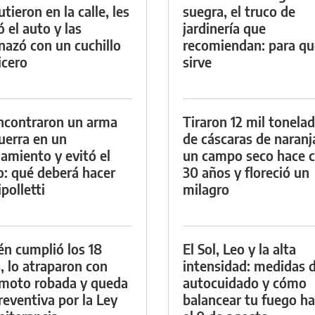
tieron en la calle, les
suegra, el truco de
ó el auto y las
jardinería que
azó con un cuchillo
recomiendan: para qu
icero
sirve
ncontraron un arma
Tiraron 12 mil tonela
uerra en un
de cáscaras de naranj
namiento y evitó el
un campo seco hace c
io: qué deberá hacer
30 años y floreció un
polletti
milagro
én cumplió los 18
El Sol, Leo y la alta
, lo atraparon con
intensidad: medidas 
moto robada y queda
autocuidado y cómo
reventiva por la Ley
balancear tu fuego h