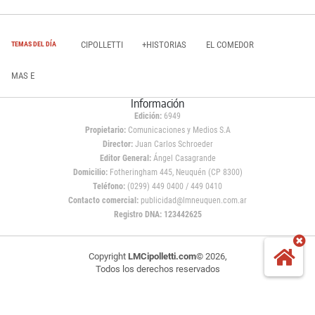
CIPOLLETTI
+HISTORIAS
EL COMEDOR
TEMAS DEL DÍA
MAS E
Información
Edición:
6949
Propietario:
Comunicaciones y Medios S.A
Director:
Juan Carlos Schroeder
Editor General:
Ángel Casagrande
Domicilio:
Fotheringham 445, Neuquén (CP 8300)
Teléfono:
(0299) 449 0400 / 449 0410
Contacto comercial:
publicidad@lmneuquen.com.ar
Registro DNA: 123442625
Copyright
LMCipolletti.com
© 2026,
Todos los derechos reservados