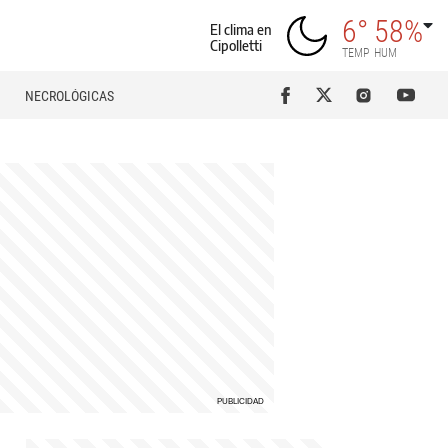
6°
58%
El clima en
Cipolletti
TEMP
HUM
NECROLÓGICAS