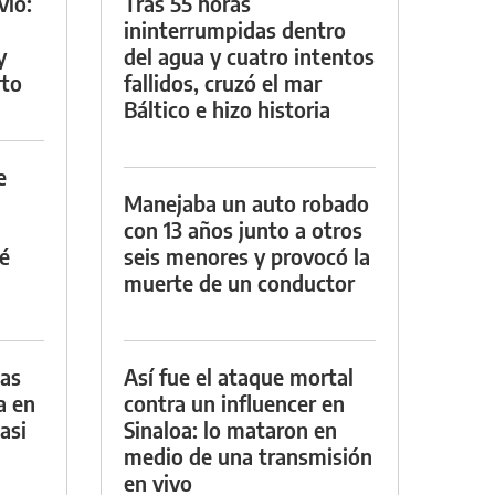
vio:
Tras 55 horas
ininterrumpidas dentro
y
del agua y cuatro intentos
rto
fallidos, cruzó el mar
Báltico e hizo historia
e
Manejaba un auto robado
con 13 años junto a otros
é
seis menores y provocó la
muerte de un conductor
das
Así fue el ataque mortal
a en
contra un influencer en
asi
Sinaloa: lo mataron en
medio de una transmisión
en vivo