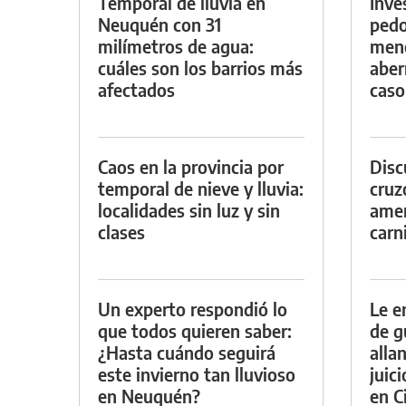
Temporal de lluvia en
Inve
Neuquén con 31
pedo
milímetros de agua:
meno
cuáles son los barrios más
aber
afectados
caso
Caos en la provincia por
Discu
temporal de nieve y lluvia:
cruz
localidades sin luz y sin
amen
clases
carn
Un experto respondió lo
Le e
que todos quieren saber:
de g
¿Hasta cuándo seguirá
alla
este invierno tan lluvioso
juic
en Neuquén?
en Ci