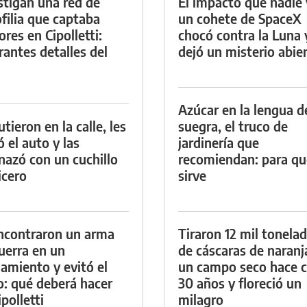
stigan una red de
El impacto que nadie 
filia que captaba
un cohete de SpaceX
res en Cipolletti:
chocó contra la Luna 
rantes detalles del
dejó un misterio abie
Azúcar en la lengua d
tieron en la calle, les
suegra, el truco de
ó el auto y las
jardinería que
azó con un cuchillo
recomiendan: para qu
icero
sirve
ncontraron un arma
Tiraron 12 mil tonela
uerra en un
de cáscaras de naranj
namiento y evitó el
un campo seco hace c
io: qué deberá hacer
30 años y floreció un
polletti
milagro