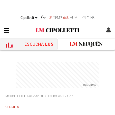
Cipolletti
TEMP
HUM
01:41 HS
3°
64%
ESCUCHÁ
LU5
LMCIPOLLETTI
Femicidio
31 DE ENERO 2023 - 13:17
POLICIALES