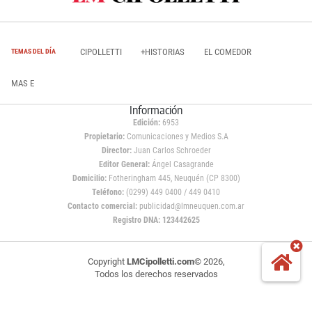
CIPOLLETTI
+HISTORIAS
EL COMEDOR
TEMAS DEL DÍA
MAS E
Información
Edición:
6953
Propietario:
Comunicaciones y Medios S.A
Director:
Juan Carlos Schroeder
Editor General:
Ángel Casagrande
Domicilio:
Fotheringham 445, Neuquén (CP 8300)
Teléfono:
(0299) 449 0400 / 449 0410
Contacto comercial:
publicidad@lmneuquen.com.ar
Registro DNA: 123442625
Copyright
LMCipolletti.com
© 2026,
Todos los derechos reservados