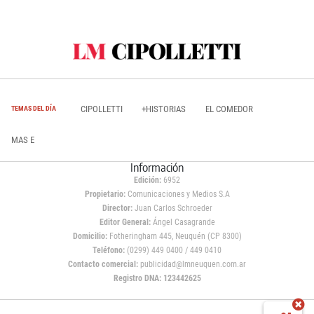
CIPOLLETTI
+HISTORIAS
EL COMEDOR
TEMAS DEL DÍA
MAS E
Información
Edición:
6952
Propietario:
Comunicaciones y Medios S.A
Director:
Juan Carlos Schroeder
Editor General:
Ángel Casagrande
Domicilio:
Fotheringham 445, Neuquén (CP 8300)
Teléfono:
(0299) 449 0400 / 449 0410
Contacto comercial:
publicidad@lmneuquen.com.ar
Registro DNA: 123442625