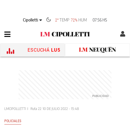
Cipolletti
TEMP
HUM
07:56 HS
2°
72%
ESCUCHÁ
LU5
LMCIPOLLETTI
Ruta 22
10 DE JULIO 2022 - 15:48
POLICIALES