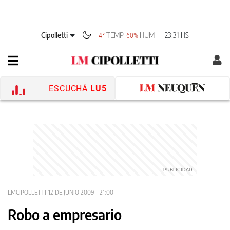
Cipolletti
TEMP
HUM
23:31 HS
4°
60%
ESCUCHÁ
LU5
LMCIPOLLETTI
12 DE JUNIO 2009 - 21:00
Robo a empresario