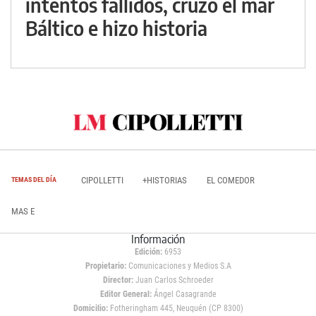
intentos fallidos, cruzó el mar
Báltico e hizo historia
CIPOLLETTI
+HISTORIAS
EL COMEDOR
TEMAS DEL DÍA
MAS E
Información
Edición:
6953
Propietario:
Comunicaciones y Medios S.A
Director:
Juan Carlos Schroeder
Editor General:
Ángel Casagrande
Domicilio:
Fotheringham 445, Neuquén (CP 8300)