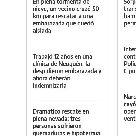
En plena tormenta de
Sorp
nieve, un vecino cruzó 50
tran
km para rescatar a una
hamb
embarazada que quedó
perm
aislada
Inte
Trabajó 12 años en una
cont
clínica de Neuquén, la
Poli
despidieron embarazada y
Cipol
ahora deberán
indemnizarla
Narc
cayó
Dramático rescate en
oper
plena nevada: tres
vent
personas sufrieron
quemaduras e hipotermia