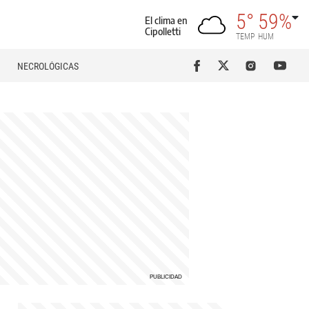
5°
59%
El clima en
Cipolletti
TEMP
HUM
NECROLÓGICAS