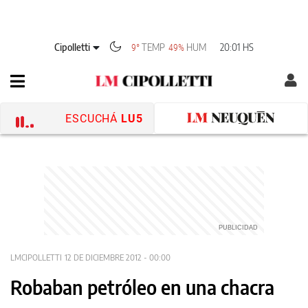
Cipolletti
TEMP
HUM
20:01 HS
9°
49%
ESCUCHÁ
LU5
LMCIPOLLETTI
12 DE DICIEMBRE 2012 - 00:00
Robaban petróleo en una chacra