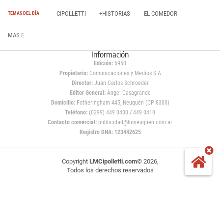
CIPOLLETTI
+HISTORIAS
EL COMEDOR
TEMAS DEL DÍA
MAS E
Información
Edición:
6950
Propietario:
Comunicaciones y Medios S.A
Director:
Juan Carlos Schroeder
Editor General:
Ángel Casagrande
Domicilio:
Fotheringham 445, Neuquén (CP 8300)
Teléfono:
(0299) 449 0400 / 449 0410
Contacto comercial:
publicidad@lmneuquen.com.ar
Registro DNA: 123442625
Copyright
LMCipolletti.com
© 2026,
Todos los derechos reservados